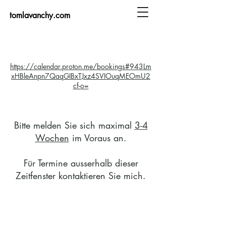
tomlavanchy.com
https://calendar.proton.me/bookings#943Lm
xHBleAnpn7QaqGIBxTJxz4SVIOuqMEOmU2
cf-o=
Bitte melden Sie sich maximal
3-4
Wochen
im Voraus an.
Für Termine ausserhalb dieser
Zeitfenster kontaktieren Sie mich.