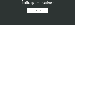
Écrits qui m'inspirent
plus
Publications
Quelques écrits publiés
plus
tom.lavanchy@psychologie.ch
Tom Lavanchy, Psychologe MSc MAS
Fachpsychologe für Psychotherapie FSP